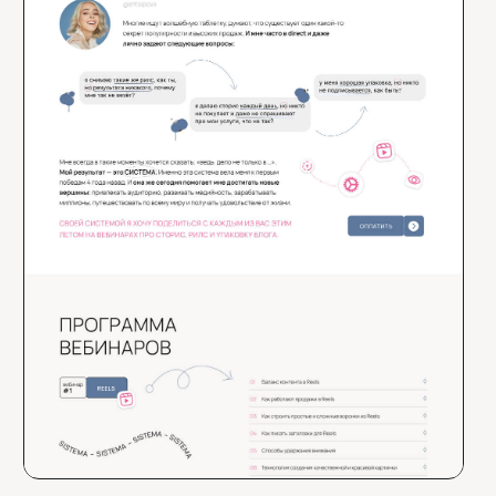
ДАНИИЛ МОЛОЧКОВ
ЮЛИЯ
Арт-директор, дизайнер
Дизайнер
( +Ai команда :)
От вас нужно
только 3 часа,
остальное