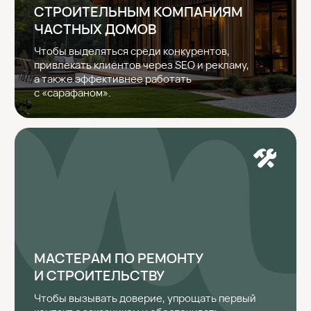
01
ЦЕПЛЯЮЩИЕ СМЫСЛЫ
Мы глубоко анализируем вашу целевую
аудиторию: её потребности, боли и страхи. Это
позволяет создавать сайты, которые точно
отвечают на запросы клиентов.
02
ПРАВИЛЬНАЯ СТРУКТУРА
Каждый блок сайта не случайно находится на
своём месте. Мы продумываем порядок подачи
информации так, чтобы посетитель легко
усваивал ключевые смыслы и двигался к
оставлению заявки.