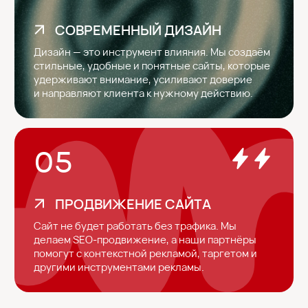
в Telegram
Написать
в WhatsApp
Мы – веб-студия
с глубоким подходом
в упаковке вашего бизнеса
и продукта.