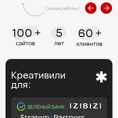
мы сделаем сами.
Мы самостоятельно исследуем рынок,
пишем текст, делаем дизайн, вёрстку
и визуализацию (Ai), настраиваем SEO — от
вас нужно только ответить на наши
вопросы и согласовать промежуточные
этапы.
экспертность и профессиональный
подход на каждом этапе
Мы доводим
клиентов
до результата,
потому что знаем:
Чтобы усилить продажи, нужно думать,
как клиент.
|