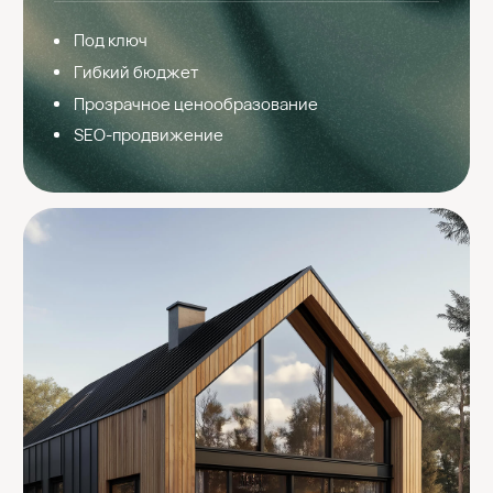
Главная
/
Услуги
/
Сайты для строит. компаний
Кому необходим сайт
60% клиентов изучают сайт перед тем, как обратиться
в строительную компанию. Если у вас нет сайта или он
неудобный, устаревший, не вызывает доверия — вы