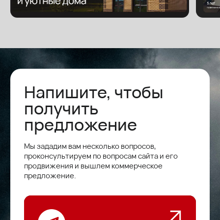
( наши работы )
100 +
5
60 +
сайтов
лет
клиентов
Креативили
для: