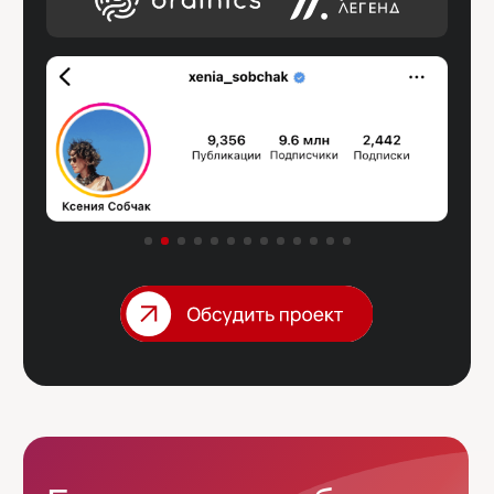
От вас нужно
только 3 часа,
остальное
мы сделаем сами.
Мы самостоятельно исследуем рынок,
пишем текст, делаем дизайн, вёрстку
и визуализацию (Ai), настраиваем SEO — от
вас нужно только ответить на наши вопросы
и согласовать промежуточные этапы.
экспертность и профессиональный
подход на каждом этапе
Мы доводим
клиентов
до результата,