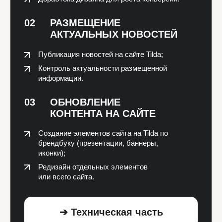
услуг или интернет-магазина (не более 100
товаров).
Cтоимость часа:
3.190 ₽
Количество часов:
5
3 ч.
7 ч.
15 950
/ месяц
Что входит в стоимость:
Отслеживание работоспособности сайта
Устранение сбоев и технических ошибок
Проверка и продление хостинга и домена
Настройка резервного копирования
Обнаружение и удаление вирусов
Любые задачи по доработке сайта
и созданию новых страниц
Реакция на обращение до 4 часов
Реакция на падение сайта до 30 мин.