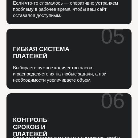
часов, оптимальным для выполнения задач.
Количество часов можно регулировать каждый месяц;
Каждую неделю мы отчитываемся о проделанной
работе и потраченном времени.
Что входит
в ведение сайта
на Тильде
➔ Внешний вид сайта
01
РАЗРАБОТКА НОВЫХ
СТРАНИЦ И ДИЗАЙН
СУЩЕСТВУЮЩИХ
Создание новых страниц на Tilda по
запросу Заказчика;
Улучшение текущих страниц, повышение
удобства пользовательского опыта;
Дорабтока дизайна для роста конверсии.