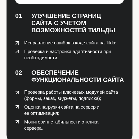
тариф
ОПТИМАЛЬНЫЙ
Для интернет-магазинов с 100–3000
товарами и сайтов до 1500 страниц.
Cтоимость часа:
2.690 ₽
Количество часов:
12
8 ч.
15 ч.
32280
/ месяц
Что входит в стоимость:
Отслеживание работоспособности сайта
Устранение сбоев и технических ошибок