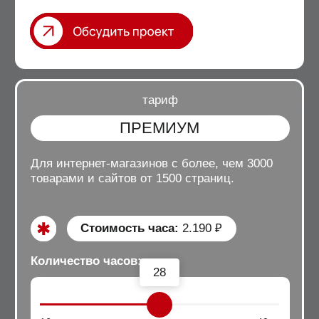
( наши работы )
100 +
5
60 +
сайтов
лет
клиентов
( 01 )
ПОГРУЖАЕМСЯ В ПРОДУКТ
Продажа – это донесение ценности. Чтобы продать
ваш продукт, мы изучаем в чем его сила, собирая
необходимые смыслы для сайта.
( 02 )
ИЗУЧАЕМ КОНТЕКСТ