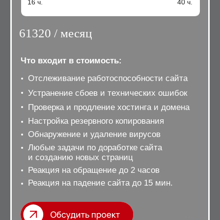
Дизайн должен быть одновременно близок
аудитории, но при этом и выделять вас на фоне
конкурентов. Поэтому перед началом работы мы
всегда исследуем рынок.
( 03 )
АРГУМЕНТИРУЕМ РЕШЕНИЯ
Не «рисуем картинки», а создаем инструмент
для решения ваших бизнес задач. Поэтому наши
сайты можно встраивать в любые воронки и
усиливать через это продажи.
( 04 )
ПРИВОДИМ К РЕЗУЛЬТАТУ
За счёт качественной упаковки бизнес и продукт
обретут статус. Вы — уверенность. А клиент —
огромную мотивацию соприкоснуться с вашей
компанией.