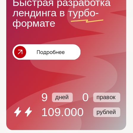
потому что знаем:
Чтобы усилить продажи, нужно думать,
как клиент.
|
Свяжитесь с нами любым
удобным способом :)
*
Политика конфиденциальности
*Meta является запрещенной организацией на
территории РФ