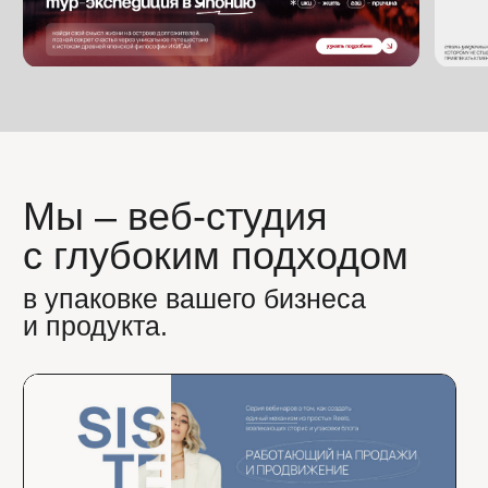
Быстрая разработка
лендинга в турбо-
формате
9
0
дней
правок