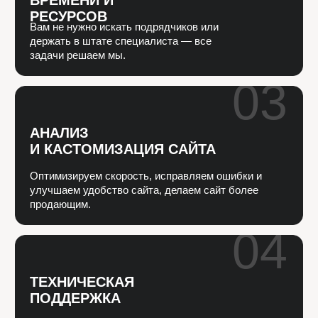
05
ГИБКАЯ СИСТЕМА
ПЛАТЕЖЕЙ
Выбираете нужное количество часов
и распределяете их на любые задачи, а при
необходимости увеличиваете объем.
06
КОНТРОЛЬ
СРОКОВ И
ПЛАТЕЖЕЙ
Следим за продлением домена и подписки, чтобы
сайт работал без перебоев.
Как это работает:
Вы связываетесь с нами любым удобным способом;
Мы обсуждаем ваш запрос, проводим аудит сайта и
оцениваем объем работы;
Высылаем коммерческое предложение с количеством