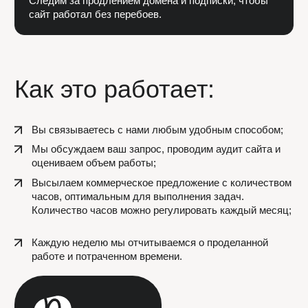
02
РАЗМЕЩЕНИЕ
АКТУАЛЬНЫХ НОВОСТЕЙ
Публикация новостей на сайте Tilda;
Контроль актуальности размещенной
информации.
03
ОБНОВЛЕНИЕ
КОНТЕНТА НА САЙТЕ
Создание элементов сайта на Tilda по
брендбуку (презентации, баннеры,
иконки);
Редизайн отдельных элементов
или всего сайта.
➔ Техническая часть
01
УЛУЧШЕНИЕ СТРАНИЦ
САЙТА С УЧЕТОМ
ВОЗМОЖНОСТЕЙ ТИЛЬДЫ
Исправление ошибок в коде сайта на Tilda;
Проверка и настройка адаптивности при