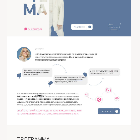
109.000
рублей
SEO-продвижение
сайтов на Тильде
Продвижение сайта в поисковых системах: привлеките
целевые заявки в ваш бизнес.