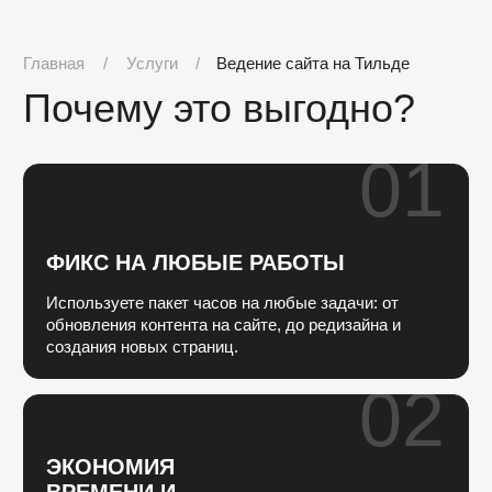
02
ЭКОНОМИЯ
ВРЕМЕНИ И
РЕСУРСОВ
Вам не нужно искать подрядчиков или
держать в штате специалиста — все
задачи решаем мы.
03
АНАЛИЗ
И КАСТОМИЗАЦИЯ САЙТА
Оптимизируем скорость, исправляем ошибки и
улучшаем удобство сайта, делаем сайт более
продающим.
04
ТЕХНИЧЕСКАЯ
ПОДДЕРЖКА
Если что-то сломалось — оперативно устраняем
проблему в рабочее время, чтобы ваш сайт
оставался доступным.