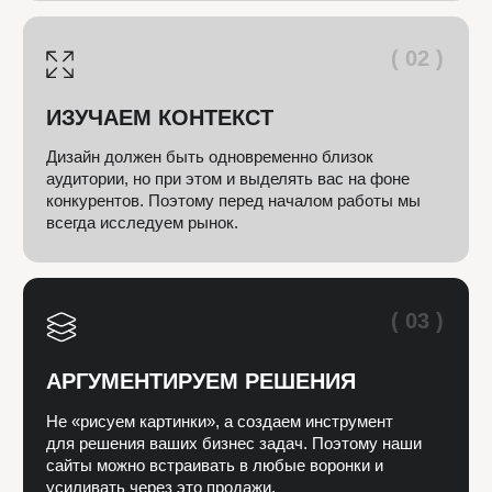
Креативили
для: