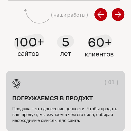
( 03 )
АРГУМЕНТИРУЕМ РЕШЕНИЯ
Не «рисуем картинки», а создаем инструмент
для решения ваших бизнес задач. Поэтому наши
сайты можно встраивать в любые воронки и
усиливать через это продажи.
( 04 )
ПРИВОДИМ К РЕЗУЛЬТАТУ
За счёт качественной упаковки бизнес и продукт
обретут статус. Вы — уверенность. А клиент —
огромную мотивацию соприкоснуться с вашей
компанией.
ЭКОНОМИМ ВАШЕ ВРЕМЯ
От вас нужно только 3 часа, чтобы ответить
на наши вопросы и согласовать промежуточные
этапы. Всю рутину мы взяли на себя :)