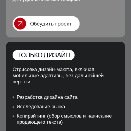
Запишитесь
на бесплатный
аудит бизнеса
проведем анализ пути клиента
подсветим точки роста
предложим решения для
увеличения продаж
расскажем, как можем помочь
Ваше имя