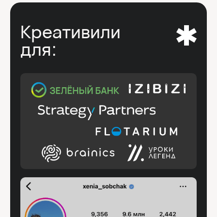
Услуги и стоимость
ЛЭНДИНГ
Сайт в виде одной страницы,
презентующий продукт или конкретную
услугу. Подойдет для экспертов и бизнеса.
Разработка одностраничного сайта
Исследование рынка
Копирайтинг (сбор смыслов и написание
продающего текста)
Подключение оплаты и прочих интеграций
Адаптация на все устройства
Поп-ап обратной связи
3 пакета правок