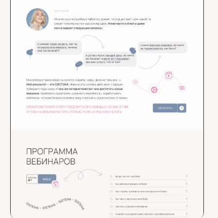
100+
5
60+
сайтов
лет
клиентов
( 01 )
ПОГРУЖАЕМСЯ В ПРОДУКТ
Продажа – это донесение ценности. Чтобы продать
ваш продукт, мы изучаем в чем его сила, собирая
необходимые смыслы для сайта.
( 02 )
ИЗУЧАЕМ КОНТЕКСТ
Дизайн должен быть одновременно близок
аудитории, но при этом и выделять вас на фоне
конкурентов. Поэтому перед началом работы мы
всегда исследуем рынок.