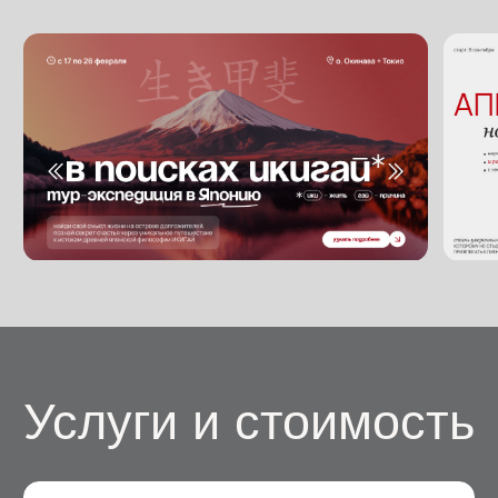
Разработаем стильную презентацию,
баннеры, сделаем визуальную упаковку
группы вконтакте / ютуба и другое.
МНОГОСТРАНИЧНЫЙ САЙТ
Сайт из нескольких страниц для
оформления нескольких услуг или
продуктов, включающий в себя несколько
целевых действий.
ИНТЕРНЕТ-МАГАЗИН
Сайт для онлайн брендов и магазинов,
включающий в себя каталог продуктов
для удобного заказа товаров.