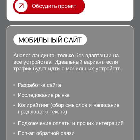
Быстрая разработка
лендинга в турбо-
формате
9
0
дней
правок
109.000
рублей