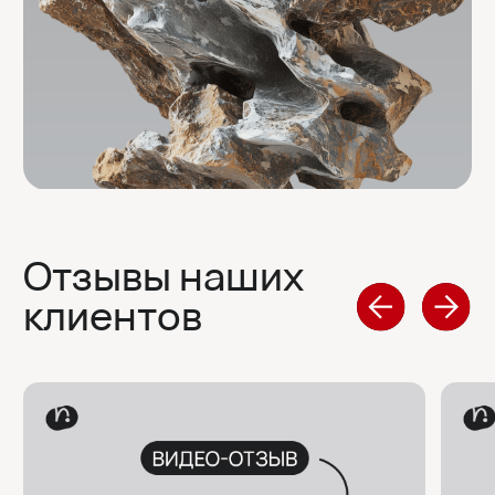
мы сделаем сами.
Мы самостоятельно исследуем рынок,
пишем текст, делаем дизайн, вёрстку
и визуализацию (Ai), настраиваем SEO — от
вас нужно только ответить на наши
вопросы и согласовать промежуточные
этапы.
экспертность и профессиональный
подход на каждом этапе
Мы доводим
клиентов
до результата,
потому что знаем:
Чтобы усилить продажи, нужно думать,
как клиент.
|